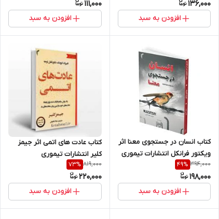
111,000
136,000
افزودن به سبد
افزودن به سبد
کتاب انسان در جستجوی معنا اثر
کتاب عادت های اتمی اثر جیمز
ویکتور فرانکل انتشارات تیموری
کلیر انتشارات تیموری
819,000
394,000
73
%
49
%
220,000
198,000
افزودن به سبد
افزودن به سبد