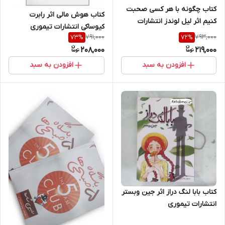
کتاب چگونه با هر کسی صحبت
کتاب هوش مالی اثر رابرت
کنیم اثر لیل لوندز انتشارات
کیوساکی انتشارات تیموری
تیموری
791,000
793,000
73
%
72
%
208,000
219,000
افزودن به سبد
افزودن به سبد
کتاب بابا لنگ دراز اثر جین وبستر
انتشارات تیموری