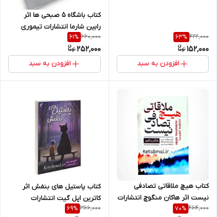
کتاب باشگاه 5 صبحی ها اثر
رابین شارما انتشارات تیموری
660,000
422,000
61
%
63
%
252,000
152,000
افزودن به سبد
افزودن به سبد
کتاب هیچ ملاقاتی تصادفی
کتاب پاستیل های بنفش اثر
نیست اثر هاکان منگوچ انتشارات
کاترین اپل گیت انتشارات
366,000
464,000
69
%
70
%
تیموری
تیموری