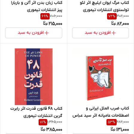
کتاب مرگ ایوان ایلیچ اثر لئو
کتاب زبان بدن اثر آلن و باربارا
تولستوی انتشارات تیموری
پیز انتشارات تیموری
706,000
302,000
69
%
72
%
215,000
82,000
افزودن به سبد
افزودن به سبد
کتاب ضرب المثل ایرانی و
کتاب 48 قانون قدرت اثر رابرت
اصطلاحات عامیانه اثر سید عباس
گرین انتشارات تیموری
1,365,000
282,000
71
%
53
%
عظیمی انتشارات تیموری
385,000
131,000