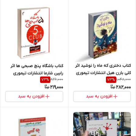
کتاب دختری که ماه را نوشید اثر
کتاب باشگاه پنج صبحی ها اثر
کلی بارن هیل انتشارات تیموری
رابین شارما انتشارات تیموری
826,000
1,048,000
73
%
73
%
219,000
282,000
افزودن به سبد
افزودن به سبد