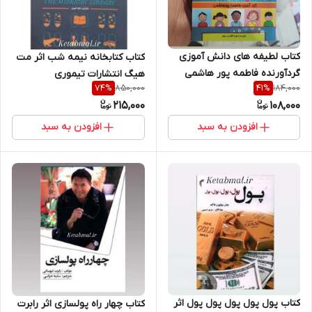
کتاب لطیفه های دانش آموزی
کتاب کتابخانه نیمه شب اثر مت
گردآورنده فاطمه پور هاشمی
هیگ انتشارات تیموری
850,000
184,000
74
%
41
%
انتشارات تیموری
215,000
108,000
افزودن به سبد
افزودن به سبد
کتاب پول پول پول پول پول اثر
کتاب چهار راه پولسازی اثر رابرت