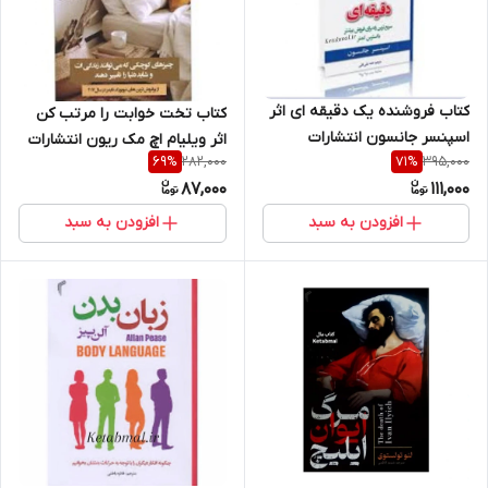
کتاب فروشنده یک دقیقه ای اثر
کتاب تخت خوابت را مرتب کن
اسپنسر جانسون انتشارات
اثر ویلیام اچ مک ریون انتشارات
282,000
395,000
69
%
71
%
تیموری
تیموری
87,000
111,000
افزودن به سبد
افزودن به سبد