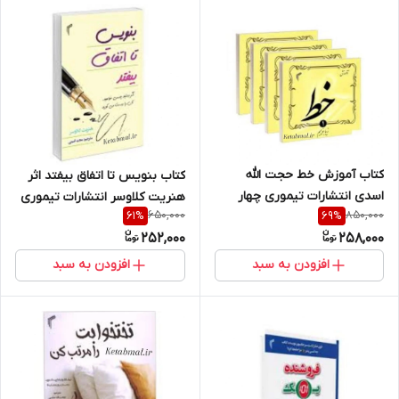
کتاب آموزش خط حجت الله
کتاب بنویس تا اتفاق بیفتد اثر
اسدی انتشارات تیموری چهار
هنریت کلاوسر انتشارات تیموری
650,000
850,000
61
%
69
%
جلدی
252,000
258,000
افزودن به سبد
افزودن به سبد