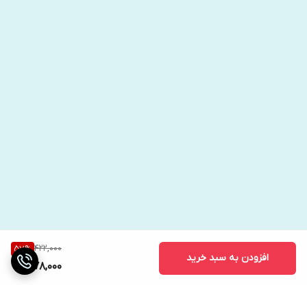
422,000
57
%
افزودن به سبد خرید
178,000