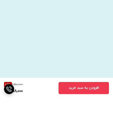
850,000
69
%
افزودن به سبد خرید
258,000