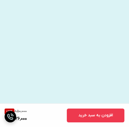
850,000
73
%
افزودن به سبد خرید
226,000