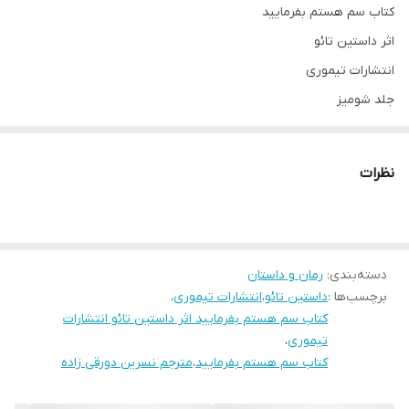
کتاب سم هستم بفرمایید
اثر داستین تائو
انتشارات تیموری
جلد شومیز
قطع رقعی
تعداد صفحات
نظرات
مترجم نسرین دورقی زاده
درباره نویسنده
دسته‌بندی
:
رمان و داستان
«داستین تائو» یکی از نویسندگان جوانی است که در قرن بیست و یکم
برچسب‌ها :
داستین تائو
،
انتشارات تیموری
،
توانسته‌ با اولین رمان خود شهرتی جهانی کسب کند. وی در سال ۱۹۸۵ در
کتاب سم هستم بفرمایید اثر داستین تائو انتشارات
شهر نیویورک متولد شد. «سم هستم بفرمایید» یا «شما با سم تماس
تیموری
،
کتاب سم هستم بفرمایید
،
مترجم نسرین دورقی زاده
گرفته‌اید» اولین رمان نویسنده‌ی دورگه‌ی ویتنامی-آمریکایی، داستین
تائو است که تاثیر بسیار زیادی بر مخاطبان خود گذاشته‌ است. داستین