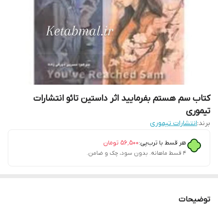
کتاب سم هستم بفرمایید اثر داستین تائو انتشارات
تیموری
برند:
انتشارات تیموری
هر قسط با ترب‌پی:
۵۶٬۵۰۰
تومان
۴ قسط ماهانه. بدون سود، چک و ضامن.
توضیحات