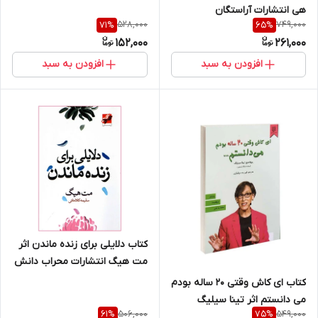
هی انتشارات آراستگان
528,000
749,000
71
%
65
%
152,000
261,000
افزودن به سبد
افزودن به سبد
کتاب دلایلی برای زنده ماندن اثر
مت هیگ انتشارات محراب دانش
کتاب ای کاش وقتی 20 ساله بودم
می دانستم اثر تینا سیلیگ
506,000
549,000
61
%
75
%
انتشارات نیک فرجام