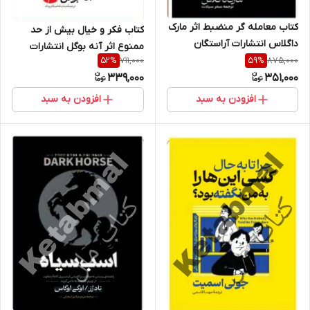
کتاب معامله گر منضبط اثر مارک
کتاب فکر و خیال بیش از حد
داگلاس انتشارات آراستگان
ممنوع اثر آنه بوگل انتشارات
711,000
875,000
52
%
59
%
آراستگان
339,000
351,000
افزودن به سبد
افزودن به سبد