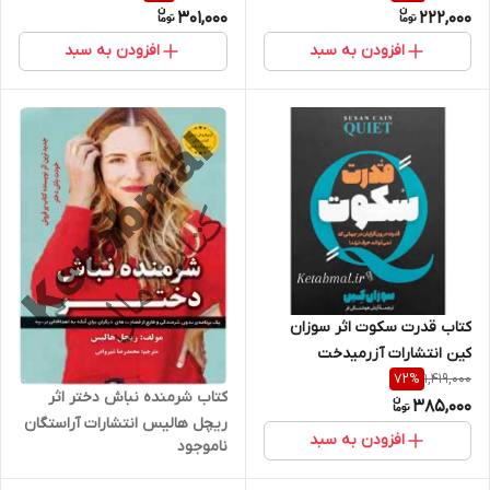
301,000
222,000
افزودن به سبد
افزودن به سبد
کتاب قدرت سکوت اثر سوزان
کین انتشارات آزرمیدخت
1,419,000
72
%
کتاب شرمنده نباش دختر اثر
385,000
ریچل هالیس انتشارات آراستگان
افزودن به سبد
ناموجود