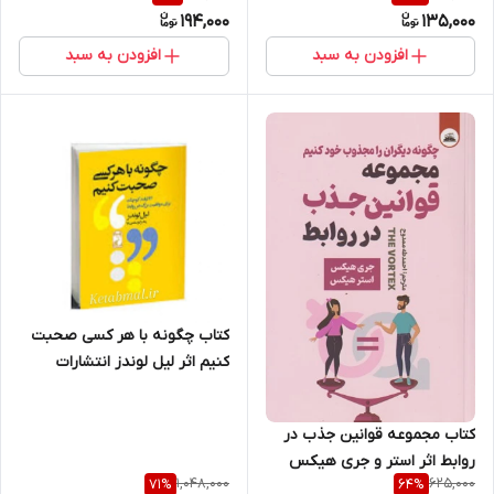
194,000
135,000
افزودن به سبد
افزودن به سبد
کتاب چگونه با هر کسی صحبت
کنیم اثر لیل لوندز انتشارات
خودمونی
کتاب مجموعه قوانین جذب در
روابط اثر استر و جری هیکس
1,048,000
625,000
71
%
64
%
انتشارات ایرمان