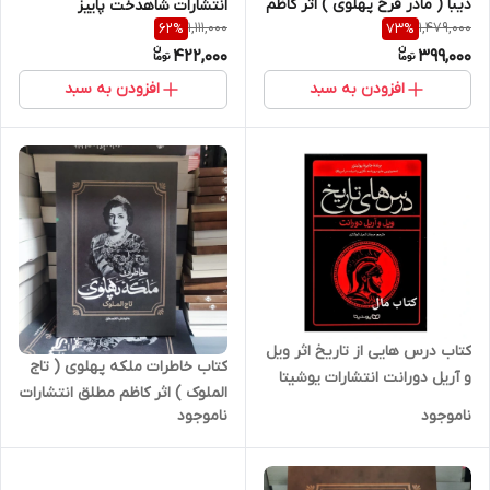
دیبا ( مادر فرح پهلوی ) اثر کاظم
انتشارات شاهدخت پاییز
1,111,000
1,479,000
62
%
73
%
مطلق انتشارات آفرینه
422,000
399,000
افزودن به سبد
افزودن به سبد
کتاب درس هایی از تاریخ اثر ویل
کتاب خاطرات ملکه پهلوی ( تاج
و آریل دورانت انتشارات یوشیتا
الملوک ) اثر کاظم مطلق انتشارات
ناموجود
ناموجود
آفرینه