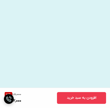
1,111,000
62
%
افزودن به سبد خرید
422,000