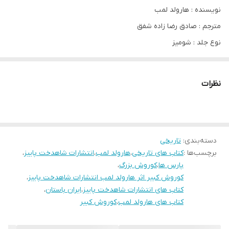
نویسنده : هارولد لمب
مترجم : صادق رضا زاده شفق
نوع جلد : شومیز
قطع : رقعی
تعداد صفحات : ۲۸۰
نظرات
موضوع : تاریخی و تاریخ ایران
ناشر : شاهدخت پاییز
دسته‌بندی
:
تاریخی
ایرانیان کوروش را پدر و یونانیان که وی سرزمین های ایشان را تسخیر
برچسب‌ها :
کتاب های تاریخی
،
هارولد لمب
،
انتشارات شاهدخت پاییز
،
کرده بود او را سرور و قانونگذار می نامیدند یهودیان این پادشاه را به
پارس ها
،
کوروش بزرگ
،
منزله مسح شده توسط پروردگار به شمار می آوردند ، ضمن آنکه بابلیان
کوروش کبیر اثر هارولد لمب انتشارات شاهدخت پاییز
،
او را مورد تأیید مردوک می دانستند ...
کتاب های انتشارات شاهدخت پاییز
،
ایران باستان
،
کتاب های هارولد لمب
،
کوروش کبیر
تبار کوروش از جانب پدرش به پارس ها می رسد که برای چند نسل
برانشان ( شمال خوزستان کنونی ) ، در جنوب غربی ایران حکومت کرده