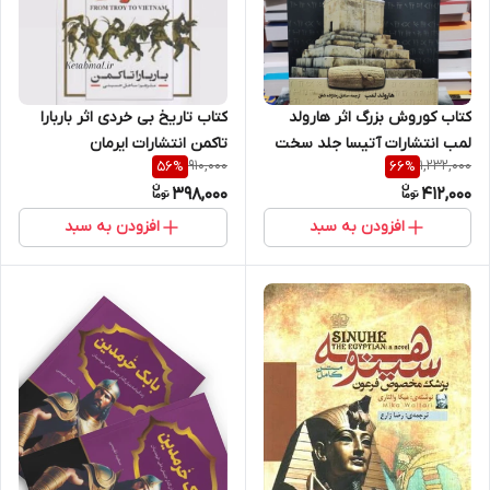
کتاب کوروش بزرگ اثر هارولد
کتاب تاریخ بی خردی اثر باربارا
لمب انتشارات آتیسا جلد سخت
تاکمن انتشارات ایرمان
910,000
1,232,000
56
%
66
%
398,000
412,000
افزودن به سبد
افزودن به سبد