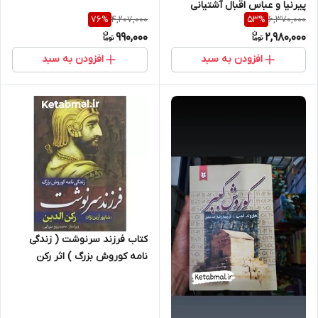
پیرنیا و عباس اقبال آشتیانی
4,207,000
6,370,000
76
%
53
%
چهار جلدی قابدار انتشارات
990,000
2,980,000
داریوش
افزودن به سبد
افزودن به سبد
کتاب فرزند سرنوشت ( زندگی
نامه کوروش بزرگ ) اثر رکن
الدین انتشارات آزرمیدخت