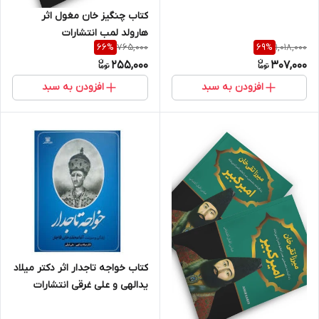
کتاب چنگیز خان مغول اثر
هارولد لمب انتشارات
765,000
1,018,000
66
%
69
%
255,000
307,000
افزودن به سبد
افزودن به سبد
کتاب خواجه تاجدار اثر دکتر میلاد
یدالهی و علی غرقی انتشارات
پارس اندیش جلد سخت