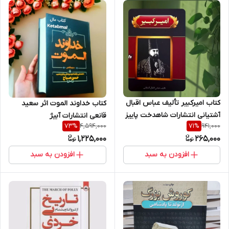
کتاب امیرکبیر تألیف عباس اقبال
کتاب خداوند الموت اثر سعید
آشتیانی انتشارات شاهدخت پاییز
قانعی انتشارات آبیژ
4,594,000
941,000
73
%
71
%
1,225,000
265,000
افزودن به سبد
افزودن به سبد