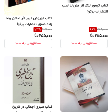
کتاب تیمور لنگ اثر هارولد لمب
انتشارات پرثوآ
کتاب کوروش کبیر اثر صادق رضا
زاده شفق انتشارات پرثوآ
969,000
765,000
73
%
66
%
255,000
255,000
افزودن به سبد
افزودن به سبد
کتاب سیری اجمالی در تاریخ