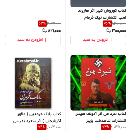
کتاب کوروش کبیر اثر هارولد
لمب انتشارات نیک فرجام
2,193,000
1,280,000
62
%
76
%
821,000
300,000
افزودن به سبد
افزودن به سبد
کتاب نبرد من اثر آدولف هیتلر
کتاب بابک خرمدین ( دلاور
انتشارات شاهدخت پاییز
آذربایجان ) اثر سعید نفیسی
1,703,000
2,035,000
74
%
73
%
انتشارات آزرمیدخت