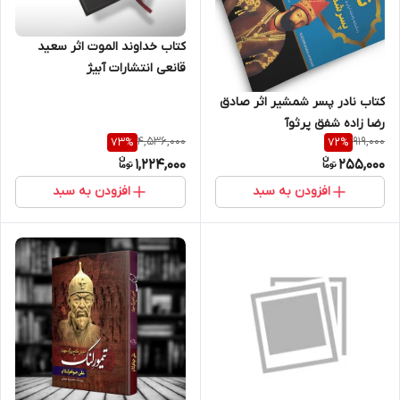
کتاب خداوند الموت اثر سعید
قانعی انتشارات آبیژ
کتاب نادر پسر شمشیر اثر صادق
رضا زاده شفق پرثوآ
4,536,000
919,000
73
%
72
%
1,224,000
255,000
افزودن به سبد
افزودن به سبد