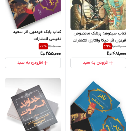
کتاب بابک خرمدین اثر سعید
کتاب سینوهه پزشک مخصوص
نفیسی انتشارات
فرعون اثر میکا والتاری انتشارات
765,000
1,603,000
66
%
69
%
آزرمیدخت
255,000
481,000
افزودن به سبد
افزودن به سبد