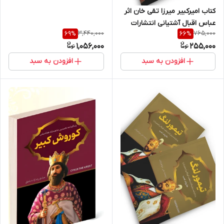
کتاب امیرکبیر میرزا تقی خان اثر
عباس اقبال آشتیانی انتشارات
3,440,000
765,000
69
%
66
%
1,056,000
255,000
افزودن به سبد
افزودن به سبد