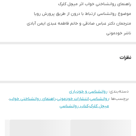
راهنمای روانشناختی خواب اثر میچل کلرک
موضوع روانشناسی ارتباط با درون از طریق پرورش رویا
مترجمان دکتر عباس صادقی و خانم فاطمه عبدی ایمن آبادی
ناشر خودمونی
تعداد صفحات 176
نوع جلد شومیز
نظرات
قطع رقعی
دسته‌بندی
:
روانشناسی و خودیاری
برچسب‌ها :
روانشناسی
،
انتشارات خودمونی
،
راهنمای روانشناختی خواب
،
میچل کلرک
،
کتاب روانشناسی