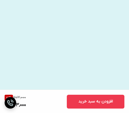
573,000
71
%
افزودن به سبد خرید
163,000