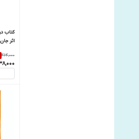
کتاب در
اثر جان
آزرمید
%
464,000
38,000