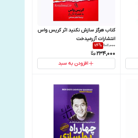
کتاب هرگز سازش نکنید اثر کریس واس
انتشارات آزرمیدخت
74
%
902,000
234,000
افزودن به سبد