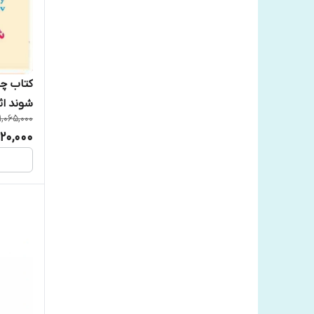
کتاب چر
شوند اث
1,065,000
20,000