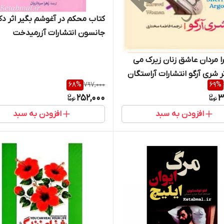
کتاب محکم در آغوشم بگیر اثر دک
جانسون انتشارات آزرمیدخت
ا مردان عاشق زنان زیرک می
ر شری آرگو انتشارات آراستگان
68
%
797,000
69
%
252,000
3
افزودن به سبد
افزودن به سبد