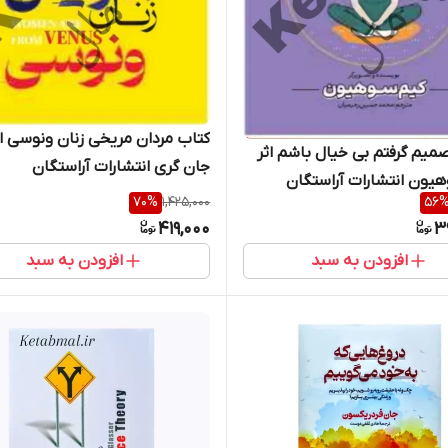
کتاب مردان مریخی زنان ونوسی اث
میم گرفتم بی خیال باشم اثر
جان گری انتشارات آراستگان
یون انتشارات آراستگان
70
%
1,425,000
56
419,000
3
افزودن به سبد
افزودن به سبد