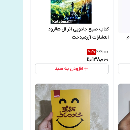
کتاب صبح جادویی اثر ال هالرود
انتشارات آزرمیدخت
م
70
%
464,000
138,000
افزودن به سبد