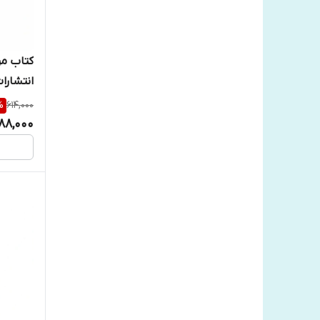
کتاب مر
انتشارا
%
614,000
188,000