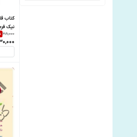
انتشارات نیک فرجام
کتاب قا
نیک فرج
انتشارات یوشیتا
%
618,000
30,000