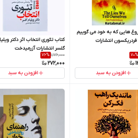
وغ هایی که به خود می گوییم
کتاب تئوری انتخاب اثر دکتر ویلیا
 فردریکسون انتشارات
گلسر انتشارات آزرمیدخت
خت
76
%
1,176,000
70
272,000
1
افزودن به سبد
افزودن به سبد