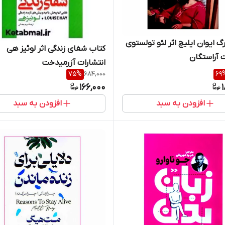
گ ایوان ایلیچ اثر لئو تولستوی
کتاب شفای زندگی اثر لوئیز هی
ت آراستگان
انتشارات آزرمیدخت
75
%
684,000
69
166,000
افزودن به سبد
افزودن به سبد