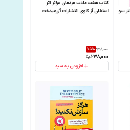
کتاب هفت عادت مردمان مؤثر اثر
استفان آر کاوی انتشارات آزرمیدخت
تر سو
75
%
958,000
238,000
افزودن به سبد