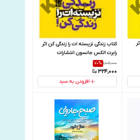
ر
کتاب زندگی نزیسته ات را زندگی کن اثر
رابرت الکس جانسون انتشارات
آراستگان
70
%
1,107,000
324,000
افزودن به سبد