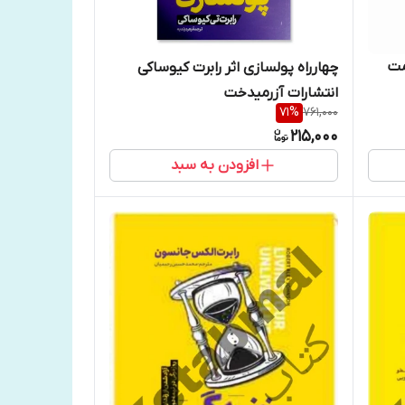
مت
چهارراه پولسازی اثر رابرت کیوساکی
انتشارات آزرمیدخت
71
%
761,000
215,000
افزودن به سبد