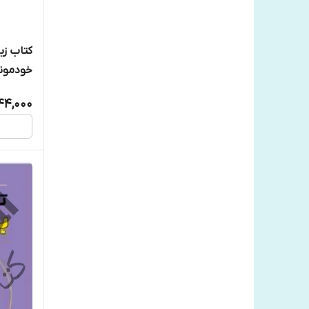
کتاب زبا
خودمون
44,000