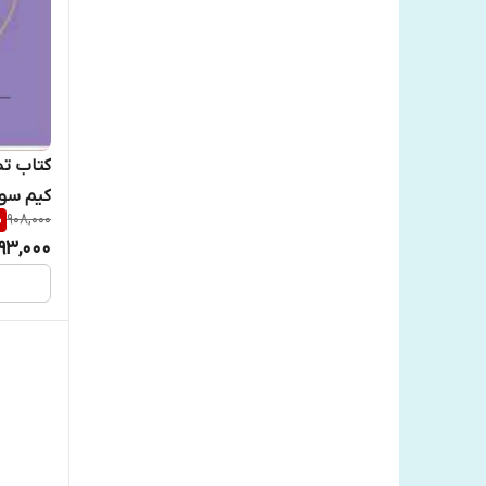
کتاب تص
کیم سوه
%
908,000
93,000