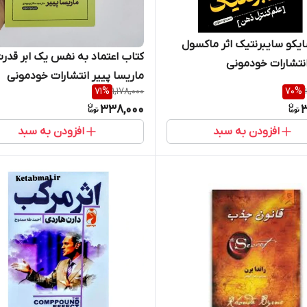
یکو سایبرنتیک اثر ماکسول
کتاب اعتماد به نفس یک ابر قدرت
نتشارات خودمونی
ماریسا پییر انتشارات خودمونی
71
%
1,178,000
70
%
338,000
3
افزودن به سبد
افزودن به سبد