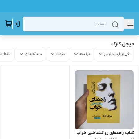
میچل کلرک
پربازدیدترین
برندها
قیمت
دسته‌بندی
فقط م
کتاب راهنمای روانشناختی خواب