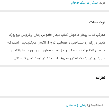
برند:
انتشارات نیک فرجام
توضیحات
معرفی کتاب بیمار خاموش کتاب بیمار خاموش رمان پرفروش نیویورک
تایمز در ژانر روانشناختی و معمایی اثری از الکس مایکلیدیس است که
در سال 2019 برنده جایزه گودریدز شد. داستان این رمان هیجان‌انگیز و
دلهره‌آور درباره یک نقاش معروف است که در نیمه شبی تابستانی
همسرش را به طور ناگهانی با شلیک پنج گلوله به صورتش به قتل
می‌رساند و پس از آن دیگر کلمه‌ای سخن نمی‌گوید. درباره کتاب بیمار
نظرات
خاموش: آلیسیا برنسون زنی زیبا، ثروتمند، نقاشی هنرمند، باهوش و با
استعداد است و با همسرش، گابریل یک عکاس مشهور صنعت مد، در
یکی از خانه‌های زیبای لندن زندگی می‌کند. آلیسیا به معنای واقعی زن
دسته‌بندی
:
رمان و داستان
کاملی است و زندگی به ظاهر بی‌عیب و نقصی دارد اما در یکی از گرم‌ترین