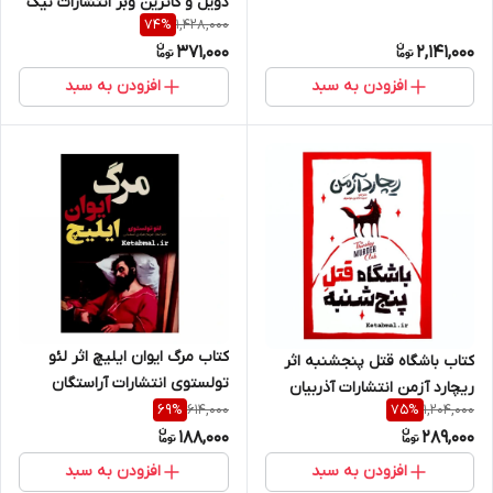
دویل و کاترین وبر انتشارات نیک
1,428,000
74
%
فرجام
371,000
2,141,000
افزودن به سبد
افزودن به سبد
کتاب مرگ ایوان ایلیچ اثر لئو
کتاب باشگاه قتل پنجشنبه اثر
تولستوی انتشارات آراستگان
ریچارد آزمن انتشارات آذربیان
614,000
1,204,000
69
%
75
%
188,000
289,000
افزودن به سبد
افزودن به سبد