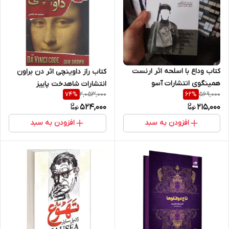
کتاب وداع با اسلحه اثر ارنست
کتاب راز داوینچی اثر دن براون
همینگوی انتشارات آسو
انتشارات شاهدخت پاییز
2,053,000
569,000
74
%
62
%
524,000
215,000
افزودن به سبد
افزودن به سبد