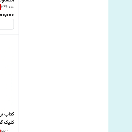
انتشارا
346,000
100,000
کتاب بر
کلیک گر