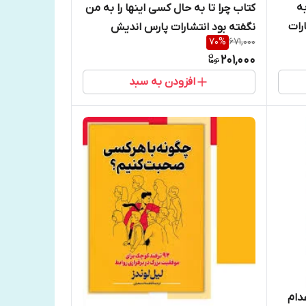
ه
کتاب چرا تا به حال کسی اینها را به من
رات
نگفته بود انتشارات پارس اندیش
70
%
671,000
201,000
افزودن به سبد
دام