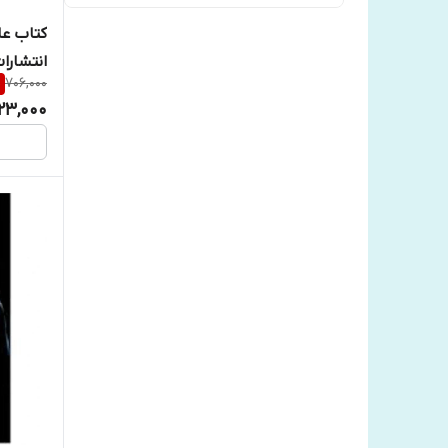
کتاب عا
انتشارا
%
706,000
23,000