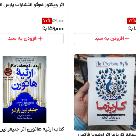
اثر ویکتور هوگو انتشارات پارس 
70
%
541,000
72
%
159,000
افزودن به سبد
افزودن به سبد
کتاب ارثیه هاثورن اثر جنیفر لین 
انه کاریزما اثر اولیویا فاکس