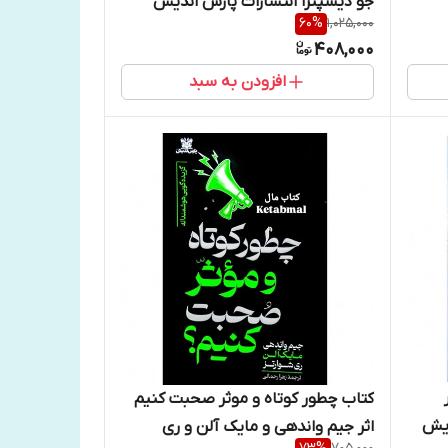
جو دیسپنزا انتشارات پارس اندیش
60
%
1,025,000
408,000
افزودن به سبد
کتاب چطور کوتاه و موثر صحبت کنیم
دیش
اثر جیم واندهی و مایک آلن و ری