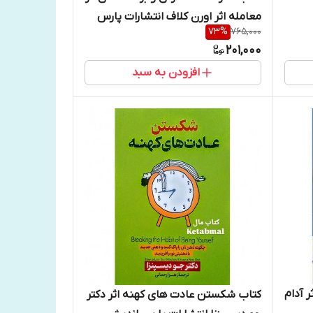
معامله اثر اورن کلاف انتشارات پارس
73
%
765,000
اندیش
201,000
افزودن به سبد
 آدام
کتاب شکستن عادت های کهنه اثر دکتر