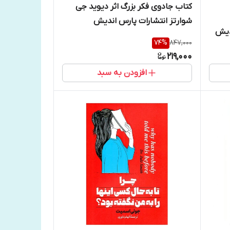
کتاب جادوی فکر بزرگ اثر دیوید جی
شوارتز انتشارات پارس اندیش
دیش
74
%
847,000
219,000
افزودن به سبد