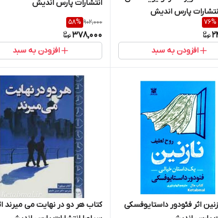
انتشارات پارس اندیش
انتشارات پارس اندیش
58
%
902,000
76
%
378,000
2
افزودن به سبد
افزودن به سبد
زنین اثر فئودور داستایوفسکی
کتاب هر دو در نهایت می میرند اثر