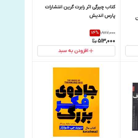
کتاب چیرگی اثر رابرت گرین انتشارات
پارس اندیش
ن
74
%
1,987,000
513,000
افزودن به سبد