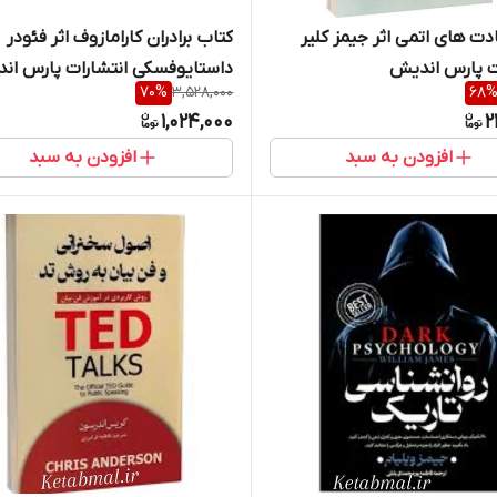
دت های اتمی اثر جیمز کلیر
کتاب برادران کارامازوف اثر فئودر
ت پارس اندیش
داستایوفسکی انتشارات پارس ان
70
%
3,528,000
68
دو جلدی
1,024,000
2
افزودن به سبد
افزودن به سبد