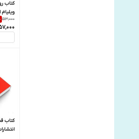
کتاب رو
ویلیام 
%
513,000
57,000
کتاب قد
انتشارا