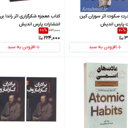
رت سکوت اثر سوزان کین
کتاب معجزه شکرگزاری اثر راندا بر
ت پارس اندیش
انتشارات پارس اندیش
68
%
713,000
70
%
224,000
3
افزودن به سبد
افزودن به سبد