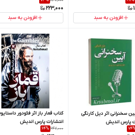
73
%
847,000
68
%
223,000
افزودن به سبد
افزودن به سبد
کتاب قمار باز اثر فئودور داستای
ین سخنرانی اثر دیل کارنگی
انتشارات پارس اندیش
ت پارس اندیش
64
%
647,000
74