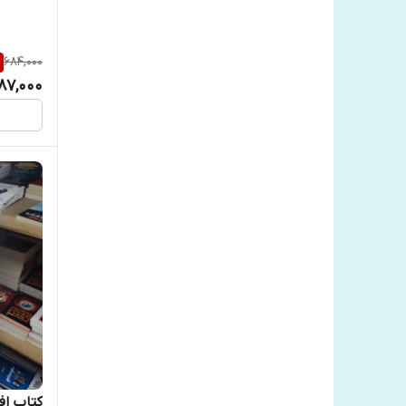
684,000
187,000
کتاب افس