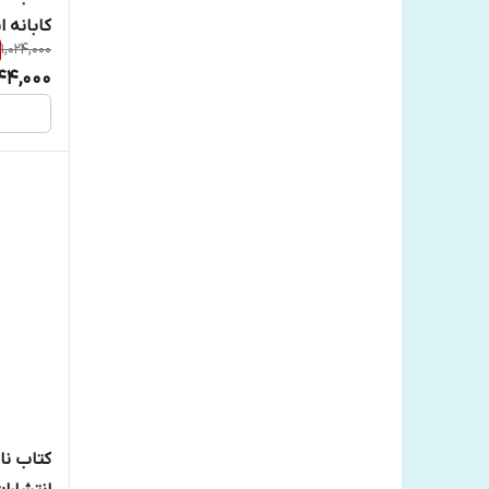
کابانه 
1,024,000
44,000
کتاب نا