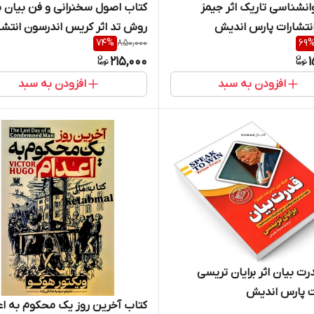
کتاب اصول سخنرانی و فن بیان ب
انشناسی تاریک اثر جیمز
روش تد اثر کریس اندرسون انتشا
انتشارات پارس اندیش
74
%
850,000
69
پارس اندیش
215,000
1
افزودن به سبد
افزودن به سبد
رت بیان اثر برایان تریسی
ت پارس اندیش
کتاب آخرین روز یک محکوم به اع