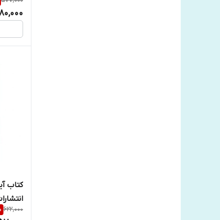
577,000
180,000
کتاب آی
انتشارا
%
622,000