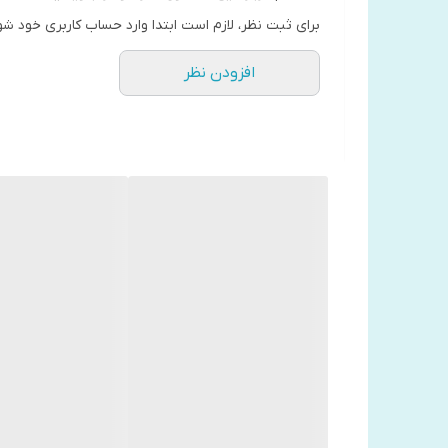
تشریح می کند.
برای ثبت نظر، لازم است ابتدا وارد حساب کاربری خود شو
افزودن نظر
"جهان هولوگرافیک" که دارای یک پیشگفتار قوی و روشن 
شناسی و نظریه ی ریسمان ثابت می شود.
تقریبا همه با هولوگرام آشنا هستند - تصاویر سه بعد
پیکر باشد؛ یعنی به معنای واقعی کلمه نوعی تصویر یا س
شاگرد اسبق انیشتین و از برجسته ترین فیزیکدان های 
توجهی در نگاه به جهان ایجاد کرده اند. نظریه ی آنها ن
نزدیک به مرگ ، رویاهای "شفاف" و حتی تجارب عرفانی
فروشگاه کتاب مال