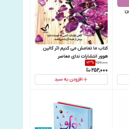
ین
کتاب ما تمامش می کنیم اثر کالین
هوور انتشارات ندای معاصر
73
%
957,000
252,000
افزودن به سبد