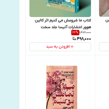
ین
کتاب ما شروعش می کنیم اثر کالین
هوور انتشارات آتیسا جلد سخت
66
%
1,472,000
498,000
افزودن به سبد