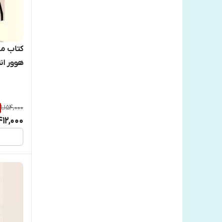
کتاب ما
هوور ان
1,154,000
412,000