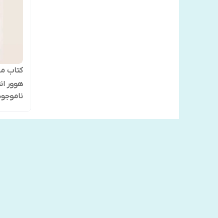
کتاب ما
هوور ان
ناموجود