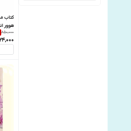
انتشارات هیتا
کتاب ما
هوور ان
انتشارات یوشیتا
850,000
24,000