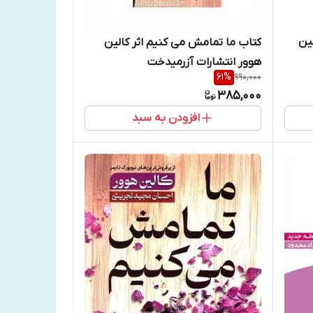
ین
کتاب ما تمامش می کنیم اثر کالین
هوور انتشارات آزرمیدخت
61
%
990,000
385,000
افزودن به سبد