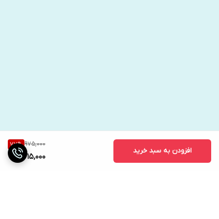
975,000
77
%
افزودن به سبد خرید
215,000