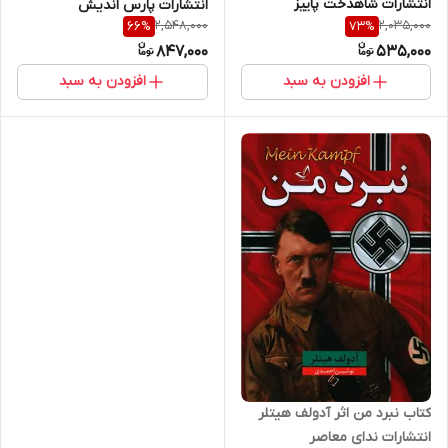
انتشارات شاهدخت پاییز
انتشارات پارس اندیش
2,548,000
2,035,000
66
%
73
%
847,000
535,000
افزودن به سبد
افزودن به سبد
کتاب نبرد من اثر آدولف هیتلر
انتشارات ندای معاصر