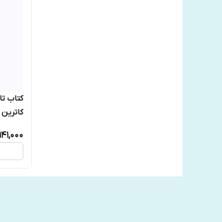
کتاب تا
کاترین 
,141,000