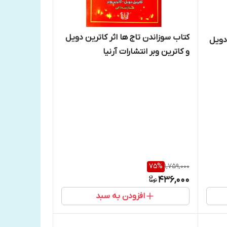
کتاب سوزاندن تاج ها اثر کاترین دویل
دویل
و کاترین وبر انتشارات آرنیا
75
%
1,759,000
436,000
افزودن به سبد