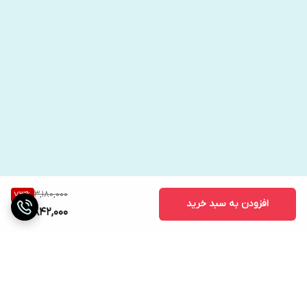
3,180,000
73
%
افزودن به سبد خرید
842,000