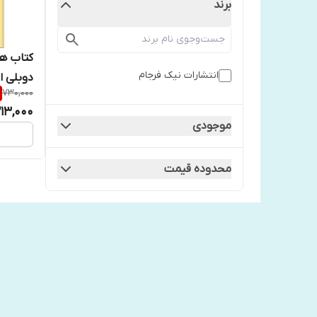
برند
کتاب هن
انتشارات نیک فرجام
دوبلی ا
730,000
213,000
موجودی
محدوده قیمت