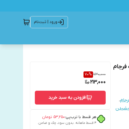
ورود | ثبت‌نام
 فرجام
70
%
730,000
213,000
افزودن به سبد خرید
رجام
،
دیشیدن
هر قسط با ترب‌پی:
۵۳٬۲۵۰
تومان
۴ قسط ماهانه. بدون سود، چک و ضامن.