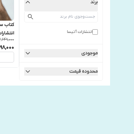
برند
کتاب سی
انتشارات آتیسا
انتشارا
,649,000
298,000
موجودی
محدوده قیمت