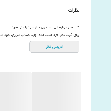
نوع قطع وزیری
چاپ هشتم
نظرات
درباره نویسنده
شما هم درباره این محصول نظر خود را بنویسید.
برای ثبت نظر، لازم است ابتدا وارد حساب کاربری خود شو
میکا والتاری در ۱۹ سپتا
افزودن نظر
پس از آن به فرانسه رفت و در مطبوعات فرانسه به کار 
جلب کرد و کتاب‌هایش به زبانهای گوناگون برگردانده‌ ش
والتاری پنج بار در سال‌های مختلف برنده‌ی جایزه‌ی ملی ادبیات
سرانجام این نویسنده‌ی فنلاندی در 70 سالگی در زادگاه خود دار فانی را وداع گفت.
دیگر آثار او عبارت‌انداز: رمان‌های «فرشته‌ی سیاه»، 