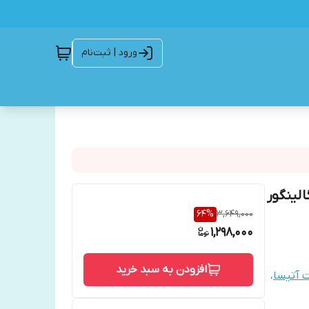
ورود | ثبت‌نام
الینگور
64
%
3,649,000
1,298,000
افزودن به سبد خرید
ت آتیسا
،