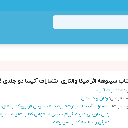
تاب سینوهه اثر میکا والتاری انتشارات آتیسا دو جلدی گ
ند:
انتشارات آتیسا
ته‌بندی
:
رمان و داستان
چسب‌ها :
انتشارات آتیسا
،
سینوهه
،
پزشک مخصوص فرعون
،
کتاب مال
،
رمان تاریخی
،
مترجم فرزام حبیبی اصفهانی
،
کتاب های انتشارا
معرفی و خلاصه کتاب سینوهه