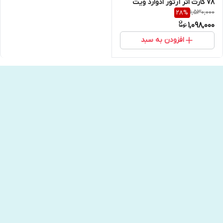
78 کارت اثر آرتور ادوارد ویت
1,530,000
28
%
انتشارات جاجرمی
1,098,000
افزودن به سبد