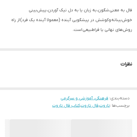
فال به معنی شگون‌، به زبان یا به دل نیک آوردن‌، پیش‌بینی
خوش‌بینانه‌ و کوشش در پیشگویی آینده‌ (معمولا آینده یک فرد) از راه
روش‌های نهانی یا فراطبیعی است.
جالب است بدانید که ایرانیان قدیم به فال نیک مروا و به فال
بد مرغوا می‌گفتند که هر دو به معنی مرغ آوا می‌باشد. برای اینکه با آواز و
نظرات
جهت حرکت پرندگان فال می‌زدند، آنها پرندگانی که از دست راست حرکت
می‌کردند یا از دست چپ آواز می‌خواندند را خوش یمن می‌دانستند. این
پدیده در اعصار مختلف و اقصی نقاط جهان به گونه‌های مختلف وجود
دسته‌بندی
:
فرهنگی، آموزشی و سرگرمی
داشته و دارد. فال بودا درهند، فال ای- چینگ در چین، فال قهوه یا فال
برچسب‌ها :
تاروت
،
فال تاروت
،
کتاب فال تاروت
ورق‌های تاروت در اروپا از جمله فال‌های بسیار معتبر جهانی هستند. که
جزو اسناد تاریخی سرزمینشان بشمار می‌آیند. در کشور ما هم فال حافظ و
استخاره با قرآن از احترام و اعتبار ویژه‌ای برخوردارند. البته فال‌های بسیار