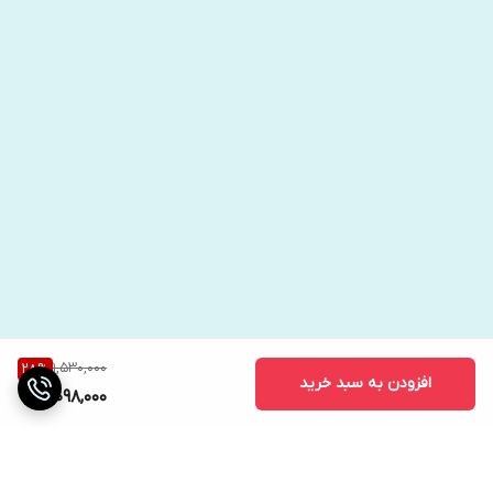
این روش به شما پاسخ‌های فوری به سؤالاتی نظیر روابط عاطفی، شغلی
و زندگی به طور کل را می‌دهد. در این کارت‌ها، هم می‌توان گذشته‌ی شما
را دید، هم حال و هم آینده.
البته که این مطالب درست و صحیح هستند، ولی باید بدانید که فالگیری
یک عمل خرافی و شبه علم و یکی از شاخه‌های نهان‌شناسی است. بنابراین
به فال و فالگیری فقط باید به عنوان یک سرگرمی نگاه کنید. چراکه همه‌ی
ما می‌دانیم که کسی از آینده هیچ خبری ندارد.
جعبه فال تاروت همراه با کتاب و 78 کارت اثر آرتور ادوارد ویت انتشارات
1,530,000
28
%
افزودن به سبد خرید
جاجرمی
1,098,000
مترجم نرجس زندی
فالگیری با ورق