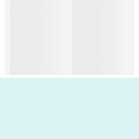
دیگری هم هستند که در جهان فراوانند مانند فال شمع، فال اعداد، حروف
ابجد یا تفال با خوراکی‌هایی مثل چای، قهوه، نخود و …
مروری بر کارت‌های تاروت
کارت‌های تاروت ۷۸ تا هستند که به دو بخش اصلی تقسیم می‌شوند:
کارت‌های تاروت کبیر یا Major Arcana و تاروت صغیر یا Minor Arcana.
هر کدام از این دسته‌ها نیز به ۴ بخش فرعی‌تر تقسیم می‌شوند.
عصا (آتش، اعمال)
جام (آب، احساسات)
شمشیر (هوا، افکار)