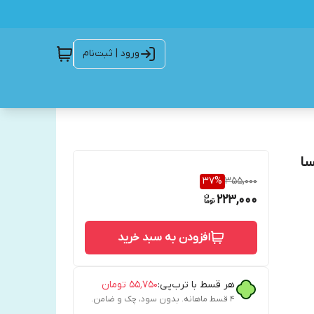
ورود | ثبت‌نام
سا
37
%
355,000
223,000
افزودن به سبد خرید
هر قسط با ترب‌پی:
۵۵٬۷۵۰
تومان
۴ قسط ماهانه. بدون سود، چک و ضامن.