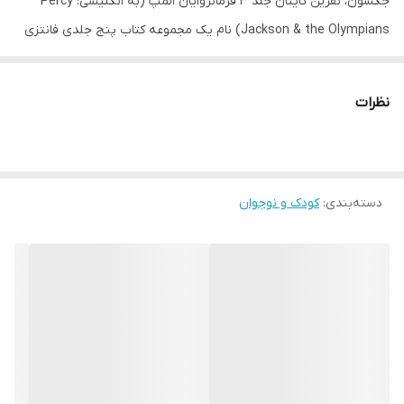
جکسون، نفرین تایتان جلد 3 فرمانروایان المپ (به انگلیسی: Percy
Jackson & the Olympians) نام یک مجموعه کتاب پنج جلدی فانتزی
نوشته ی ریک ریوردن است که از سال 2005 تا 2009 در آمریکا منتشر
شده و جزو کتاب های پرفروش در سراسر جهان است. در آغاز داستان
نظرات
نفرین تیتان می خوانیم: «جمعه، قبل از تعطیلات زمستانی، مادرم یک
کیسه خواب و چند اسلحه ی خطرناک در ساکم گذاشت و من را به یک
مدرسه ی شبانه روزی جدید برد. سر راه، دوستانم آنابت و تالیا را هم
دسته‌بندی
:
کودک و نوجوان
سوار کردیم. از نیویورک تا بندر بار در مین، هشت ساعت راه بود. برف و
تگرگ کف بزرگراه را فرش می کرد. من، آنابت و تالیا ماه ها بود که همدیگر
را ندیده بودیم، ولی در این توفان یخ، از فکر اینکه قرار است چه کار
بکنیم، آن قدر نگران بودیم که نمی توانستیم حرف بزنیم. البته برای
مادرم اوضاع این طور نبود. او وقتی عصبی است بیشتر حرف می زند.
وقتی بالاخره به وستاورهال رسیدیم، هوا داشت تاریک می شد و مادرم
هر داستان خجالت آوری را که از دوران کودکی ام به خاطر داشت برای