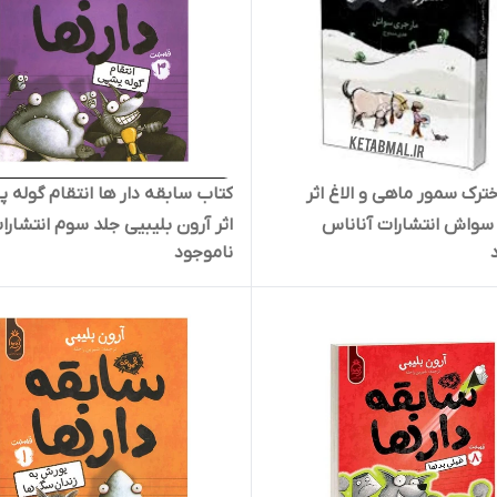
ترک سمور ماهی و الاغ اثر
کتاب سابقه دار ها انتقام گوله 
سواش انتشارات آناناس
اثر آرون بلیبیی جلد سوم انتشارا
ناموجود
آناناس