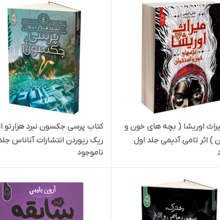
راث اوریشا ( بچه های خون و
کتاب پرسی جکسون نبرد هزارتو اث
 ) اثر تامی آدیمی جلد اول
ریک ریوردن انتشارات آناناس جلد
ناموجود
ت آناناس
چهارم