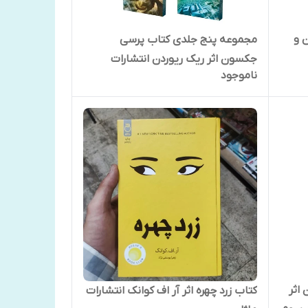
 و
مجموعه پنج جلدی کتاب پرسی
جکسون اثر ریک ریوردن انتشارات
ناموجود
آناناس
اثر
کتاب زرد چهره اثر آر اف کوانک انتشارات