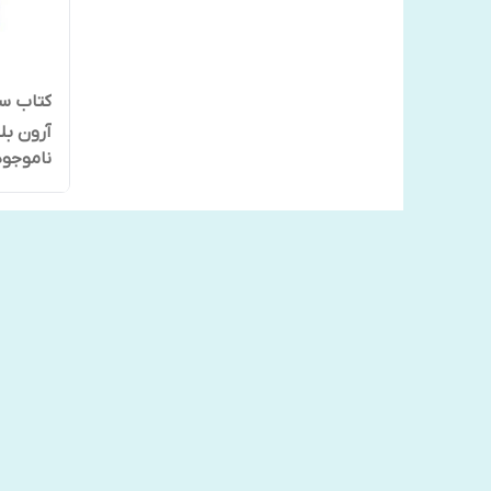
کتاب سا
آرون بلیبی قس
ناموجود