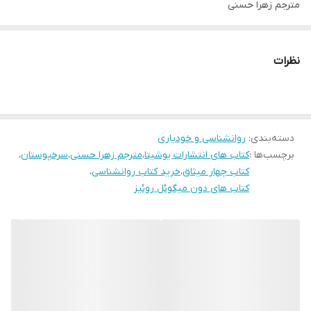
مترجم زهرا حسنی
جلد شومیز
قطع رقعی
نظرات
تعداد صفحات 96
دسته‌بندی
:
روانشناسی و خودیاری
برچسب‌ها :
کتاب های انتشارات یوشیتا
،
مترجم زهرا حسنی
،
سرخپوستان
،
کتاب چهار میثاق
،
خرید کتاب روانشناسی
،
کتاب های دون میگوئل روئیز