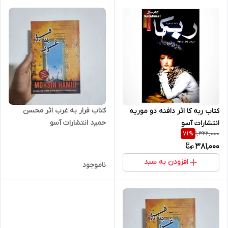
کتاب فرار به غرب اثر محسن
کتاب ربه کا اثر دافنه دو موریه
حمید انتشارات آسو
انتشارات آسو
1,322,000
71
%
381,000
افزودن به سبد
ناموجود