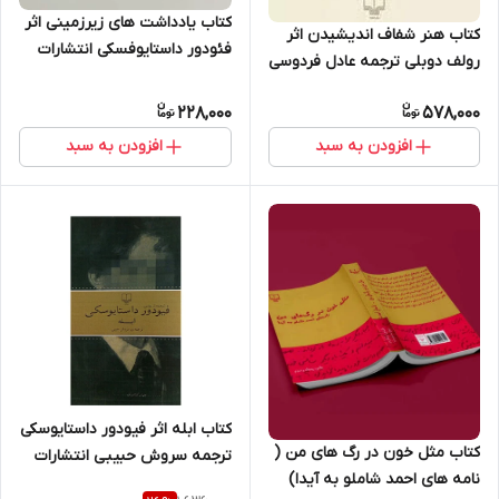
کتاب یادداشت های زیرزمینی اثر
کتاب هنر شفاف اندیشیدن اثر
فئودور داستایوفسکی انتشارات
رولف دوبلی ترجمه عادل فردوسی
چشمه
پور انتشارات چشمه
228,000
578,000
افزودن به سبد
افزودن به سبد
کتاب ابله اثر فیودور داستایوسکی
کتاب مثل خون در رگ های من (
ترجمه سروش حبیبی انتشارات
نامه های احمد شاملو به آیدا)
چشمه