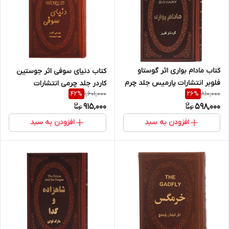
کتاب مادام بواری اثر گوستاو
کتاب دنیای سوفی اثر جوستین
فلوبر انتشارات پارمیس جلد چرم
کاردر جلد چرمی انتشارات
1,601,000
810,000
42
%
26
%
طلاکوب
پارمیس
915,000
598,000
افزودن به سبد
افزودن به سبد