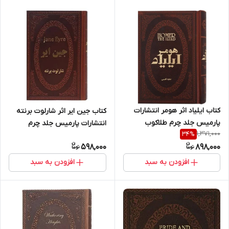
کتاب ایلیاد اثر هومر انتشارات
کتاب جین ایر اثر شارلوت برنته
پارمیس جلد چرم طلاکوب
انتشارات پارمیس جلد چرم
1,371,000
34
%
598,000
898,000
افزودن به سبد
افزودن به سبد