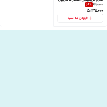
436,000
69
%
135,000
افزودن به سبد