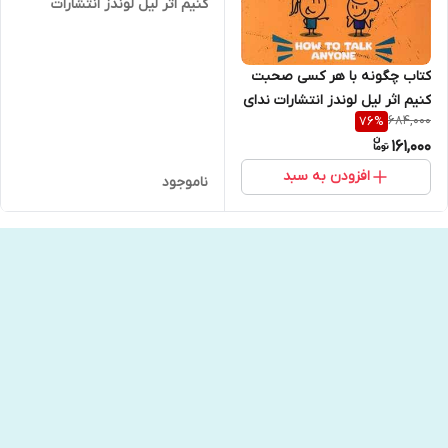
کنیم اثر لیل لوندز انتشارات
یوشیتا
کتاب چگونه با هر کسی صحبت
کنیم اثر لیل لوندز انتشارات ندای
684,000
76
%
معاصر
161,000
افزودن به سبد
ناموجود