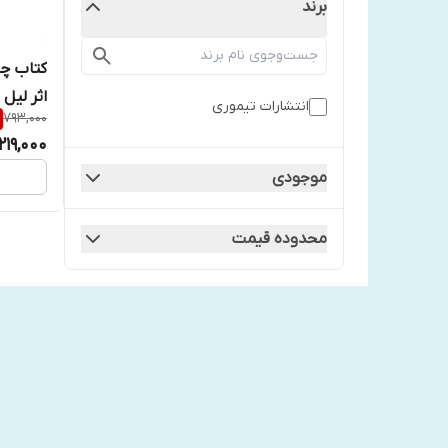
برند
کتاب چ
اثر لیل 
انتشارات تیموری
793,000
219,000
موجودی
محدوده قیمت