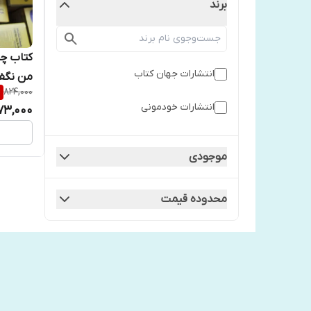
برند
کتاب چر
انتشارات جهان کتاب
من نگفت
%
824,000
انتشارا
انتشارات خودمونی
73,000
موجودی
محدوده قیمت