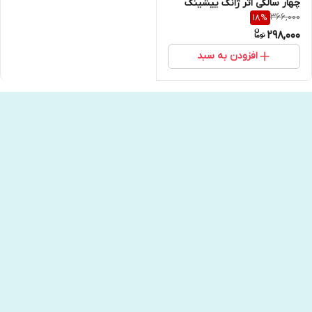
چهار سالگی اثر ژانگ ییشینگ
366,000
18
%
انتشارات کتاب مجازی
298,000
افزودن به سبد