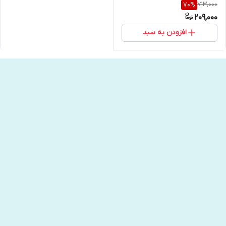
713,000
70
%
انتشارات خودمونی
209,000
افزودن به سبد