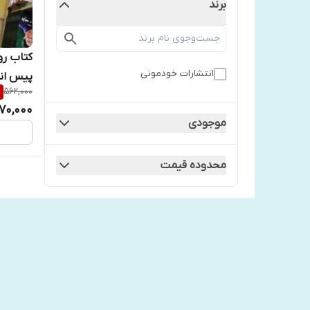
برند
کتاب رو
انتشارات خودمونی
پیس ان
%
562,000
170,000
موجودی
محدوده قیمت