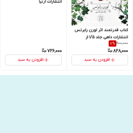
انتشارات آرنیا
کتاب قدرتمند اثر لورن رابرتس
انتشارات داهی جلد 1/5 از
900,000
8
%
مجموعه ناتوان بی پروا
726,000
828,000
افزودن به سبد
افزودن به سبد