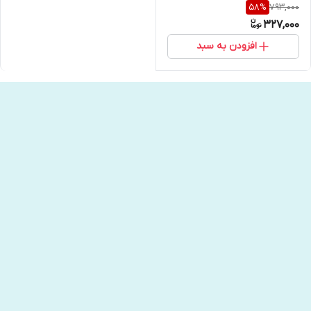
793,000
58
%
327,000
افزودن به سبد