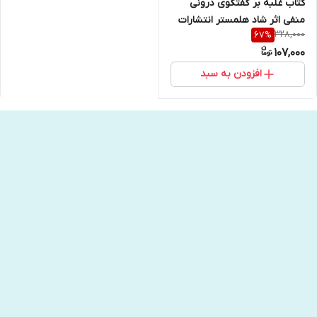
کتاب غلبه بر گفتگوی درونی
منفی اثر شاد هلمستر انتشارات
328,000
67
%
نیک فرجام
107,000
افزودن به سبد