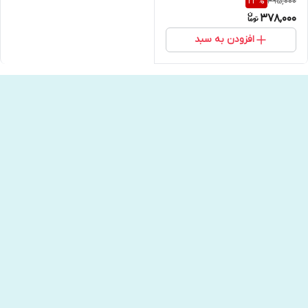
495,000
23
%
378,000
افزودن به سبد