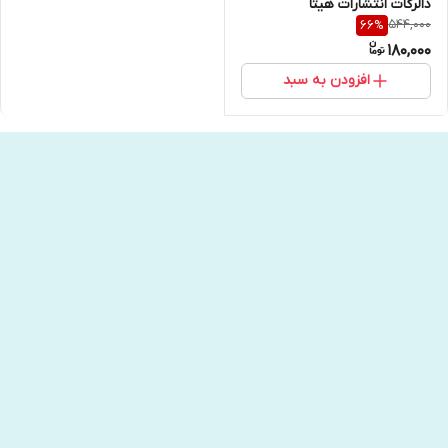
دالرگات انتشارات هیتا
544,000
66
%
180,000
افزودن به سبد