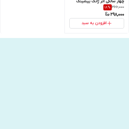
چهار سالگی اثر ژانگ ییشینگ
366,000
18
%
انتشارات کتاب مجازی
298,000
افزودن به سبد