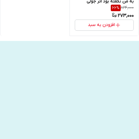
به من نگفته بود اثر جولی
824,000
66
%
اسمیت انتشارات خودمونی
273,000
افزودن به سبد