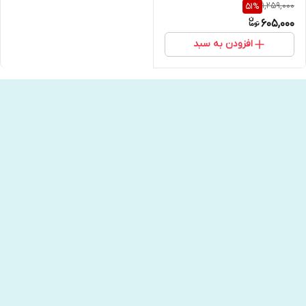
1,259,000
51
%
605,000
افزودن به سبد