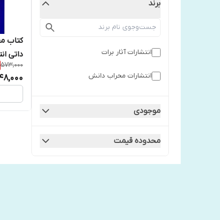
برند
کتاب مغ
انتشارات آثار برات
داتی ان
573,000
انتشارات محراب دانش
48,000
موجودی
محدوده قیمت