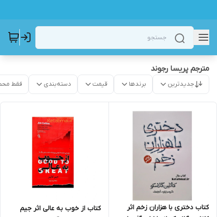
مترجم پریسا رجوند
جدیدترین
برندها
قیمت
دسته‌بندی
فقط محص
کتاب دختری با هزاران زخم اثر
کتاب از خوب به عالی اثر جیم